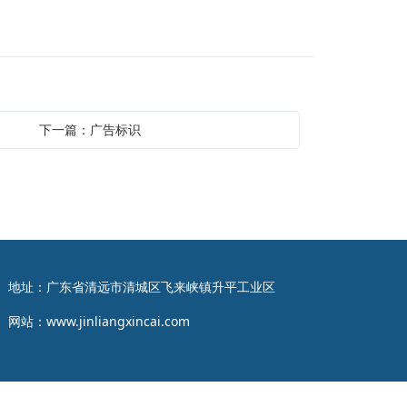
下一篇：广告标识
地址：广东省清远市清城区飞来峡镇升平工业区
网站：
www.jinliangxincai.com